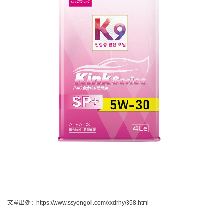
文章出处：https://www.ssyongoil.com/xxdrhy/358.html