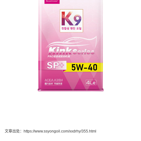
文章出处：https://www.ssyongoil.com/xxdrhy/355.html