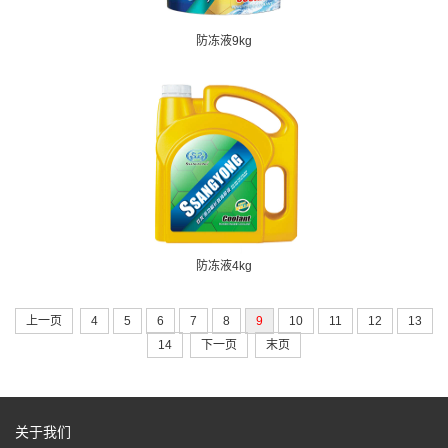
防冻液9kg
防冻液4kg
上一页
4
5
6
7
8
9
10
11
12
13
14
下一页
末页
关于我们