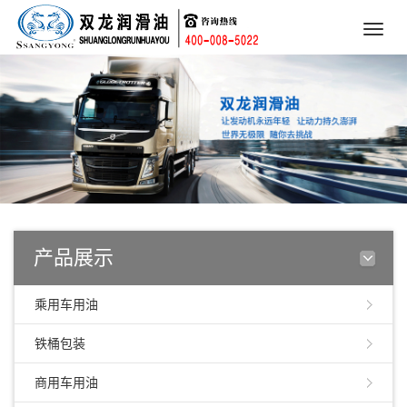
Toggle
naviga
产品展示
乘用车用油
铁桶包装
商用车用油